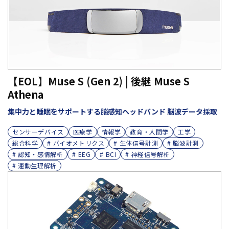
【EOL】Muse S (Gen 2) | 後継 Muse S
Athena
集中力と睡眠をサポートする脳感知ヘッドバンド 脳波データ採取
センサーデバイス
医療学
情報学
教育・人間学
工学
総合科学
# バイオメトリクス
# 生体信号計測
# 脳波計測
# 認知・感情解析
# EEG
# BCI
# 神経信号解析
# 運動生理解析