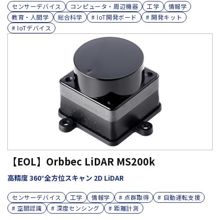
センサーデバイス
コンピュータ・周辺機器
工学
情報学
教育・人間学
総合科学
# IoT開発ボード
# 開発キット
# IoTデバイス
【EOL】Orbbec LiDAR MS200k
高精度 360°全方位スキャン 2D LiDAR
センサーデバイス
工学
情報学
# 点群取得
# 自動運転支援
# 空間認識
# 深度センシング
# 距離計測