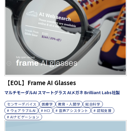
【EOL】Frame AI Glasses
マルチモーダルAI スマートグラス AIメガネ Brilliant Labs社製
センサーデバイス
医療学
教育・人間学
総合科学
# ウェアラブルAI
# HCI
# 音声アシスタント
# 認知支援
# AIナビゲーション