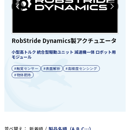
RobStride Dynamics製アクチュエータ
R
小型高トルク 統合型駆動ユニット 減速機一体 ロボット用
ル
モジュール
バ
近
#触覚センサー
#表面解析
#高精度センシング
テ
#物体把持
並べ替え：
/
新着順
製品名順（A,B,C…）