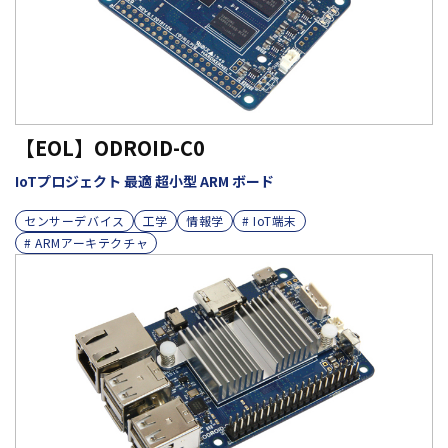
【EOL】ODROID-C0
IoTプロジェクト 最適 超小型 ARM ボード
センサーデバイス
工学
情報学
# IoT端末
# ARMアーキテクチャ