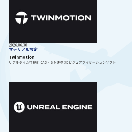
を依頼する
を
2026.06.30
マテリアル設定
手続き
サ
Twinmotion
リアルタイム可視化 CAD・BIM連携 3Dビジュアライゼーションソフト
を依頼する
を