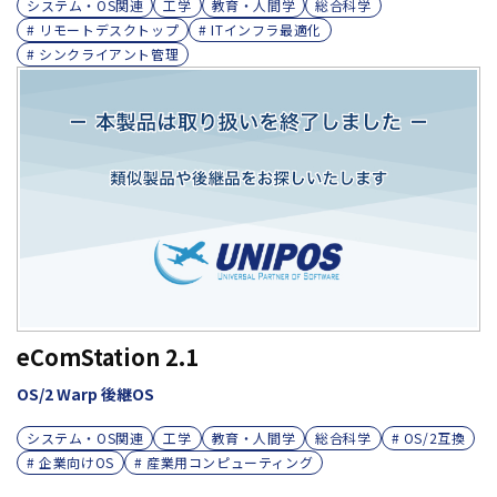
システム・OS関連
工学
教育・人間学
総合科学
# リモートデスクトップ
# ITインフラ最適化
# シンクライアント管理
eComStation 2.1
OS/2 Warp 後継OS
システム・OS関連
工学
教育・人間学
総合科学
# OS/2互換
# 企業向けOS
# 産業用コンピューティング