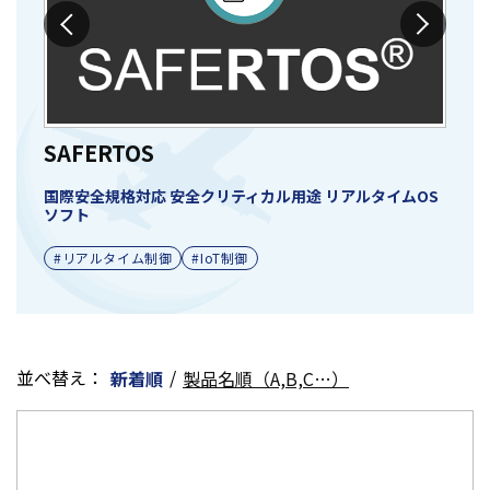
SAFERTOS
O
国際安全規格対応 安全クリティカル用途 リアルタイムOS
省
ソフト
フ
#リアルタイム制御
#IoT制御
並べ替え：
/
新着順
製品名順（A,B,C…）