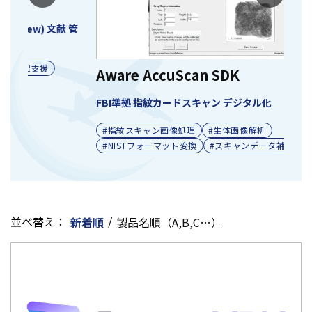
オ
 管
#
#
Aware AccuScan SDK
FBI準拠 指紋カードスキャン デジタル化
#指紋スキャン画像処理
#生体画像解析
#NISTフォーマット変換
#スキャンデータ補正
並べ替え：
/
新着順
製品名順（A,B,C…）