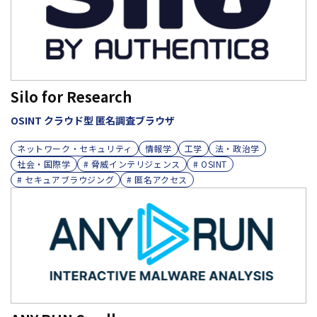
Silo for Research
OSINT クラウド型 匿名調査ブラウザ
ネットワーク・セキュリティ
情報学
工学
法・政治学
社会・国際学
# 脅威インテリジェンス
# OSINT
# セキュアブラウジング
# 匿名アクセス