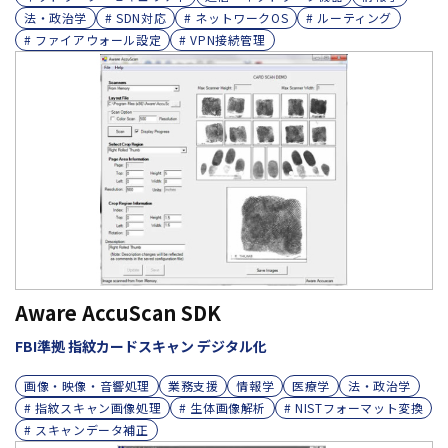
法・政治学
# SDN対応
# ネットワークOS
# ルーティング
# ファイアウォール設定
# VPN接続管理
Aware AccuScan SDK
FBI準拠 指紋カードスキャン デジタル化
画像・映像・音響処理
業務支援
情報学
医療学
法・政治学
# 指紋スキャン画像処理
# 生体画像解析
# NISTフォーマット変換
# スキャンデータ補正