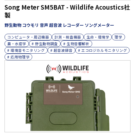
Song Meter SM5BAT - Wildlife Acoustics社
製
野生動物 コウモリ 音声 超音波 レコーダー ソングメーター
コンピュータ・周辺機器
計測・検査機器
生命・環境学
理学
農・水産学
# 野生動物調査
# 生物音響解析
# 環境音モニタリング
# 超音波録音
# エコロジカルモニタリング
# 応用物理学