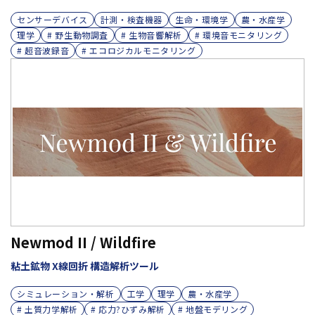
センサーデバイス
計測・検査機器
生命・環境学
農・水産学
理学
# 野生動物調査
# 生物音響解析
# 環境音モニタリング
# 超音波録音
# エコロジカルモニタリング
Newmod II / Wildfire
粘土鉱物 X線回折 構造解析ツール
シミュレーション・解析
工学
理学
農・水産学
# 土質力学解析
# 応力?ひずみ解析
# 地盤モデリング