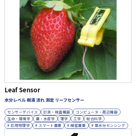
Leaf Sensor
水分レベル 樹液 流れ 測定 リーフセンサー
センサーデバイス
計測・検査機器
コンピュータ・周辺機器
生命・環境学
農・水産学
理学
工学
総合科学
# 応用物理学
# スマート農業
# 精密農業
# 葉水分センシング