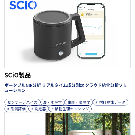
SCiO製品
ポータブルNIR分析 リアルタイム成分測定 クラウド統合分析ソリ
ューション
センサーデバイス
農・水産学
生命・環境学
# 材料物性データ
# 品質評価
# 測定器
# 植物生理センシング