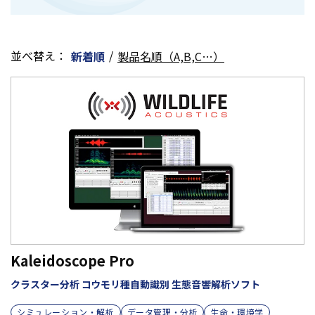
並べ替え：
/
新着順
製品名順（A,B,C…）
Kaleidoscope Pro
クラスター分析 コウモリ種自動識別 生態音響解析ソフト
シミュレーション・解析
データ管理・分析
生命・環境学