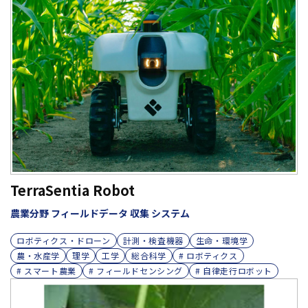
TerraSentia Robot
農業分野 フィールドデータ 収集 システム
ロボティクス・ドローン
計測・検査機器
生命・環境学
農・水産学
理学
工学
総合科学
# ロボティクス
# スマート農業
# フィールドセンシング
# 自律走行ロボット