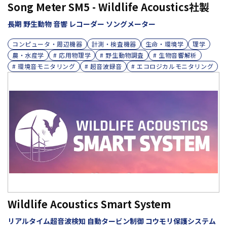
Song Meter SM5 - Wildlife Acoustics社製
長期 野生動物 音響 レコーダー ソングメーター
コンピュータ・周辺機器
計測・検査機器
生命・環境学
理学
農・水産学
# 応用物理学
# 野生動物調査
# 生物音響解析
# 環境音モニタリング
# 超音波録音
# エコロジカルモニタリング
Wildlife Acoustics Smart System
リアルタイム超音波検知 自動タービン制御 コウモリ保護システム