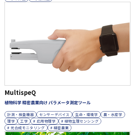
MultispeQ
植物科学 精密農業向け パラメータ測定ツール
計測・検査機器
センサーデバイス
生命・環境学
農・水産学
理学
工学
# 応用物理学
# 植物生理センシング
# 光合成モニタリング
# 精密農業