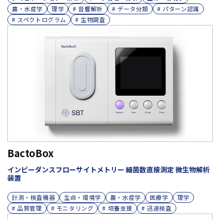
農・水産学
理学
# 音響解析
# データ分類
# パターン認識
# スペクトログラム
# 生物調査
BactoBox
インピーダンスフローサイトメトリー 細菌数直接測定 微生物解析
装置
計測・検査機器
生命・環境学
農・水産学
医療学
理学
# 品質管理
# モニタリング
# 培養支援
# 迅速検査