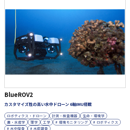
BlueROV2
カスタマイズ性の高い水中ドローン 6軸IMU搭載
ロボティクス・ドローン
計測・検査機器
生命・環境学
農・水産学
理学
工学
# 環境モニタリング
# ロボティクス
# 水中探査
# 水産調査