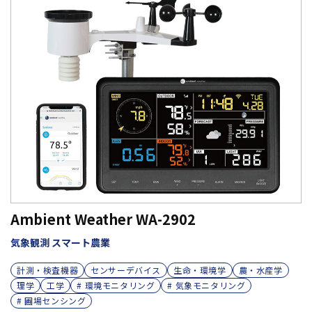
Ambient Weather WA-2902
気象観測 スマート農業
計測・検査機器
センサーデバイス
生命・環境学
農・水産学
理学
工学
# 環境モニタリング
# 気象モニタリング
# 圃場センシング