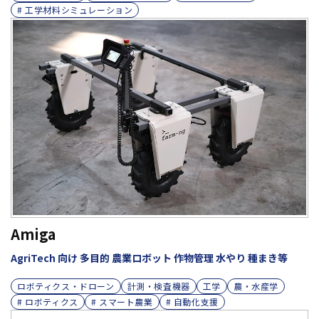
# 工学材料シミュレーション
Amiga
AgriTech 向け 多目的 農業ロボット 作物管理 水やり 種まき等
ロボティクス・ドローン
計測・検査機器
工学
農・水産学
# ロボティクス
# スマート農業
# 自動化支援