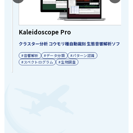
Kaleidoscope Pro
クラスター分析 コウモリ種自動識別 生態音響解析ソフト
#音響解析
#データ分類
#パターン認識
#スペクトログラム
#生物調査
S
(
W
ター
野