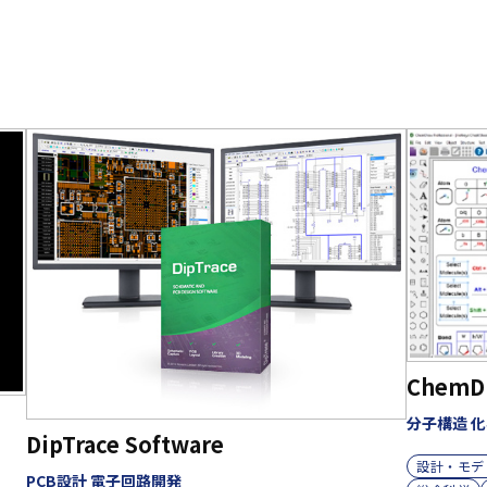
ChemDr
分子構造 化
DipTrace Software
設計・モデ
PCB設計 電子回路開発