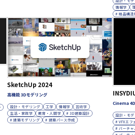
設計・モデ
情報学
# 結晶構
SketchUp 2024
INSYDI
高機能 3Dモデリング
Cinema 
設計・モデリング
工学
情報学
芸術学
ン
生活・家政学
教育・人間学
# 3D建築設計
設計・モデ
# 建築モデリング
# 建築パース作成
# VFXエ
# バーチ
# パーテ