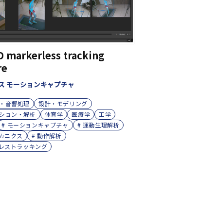
D markerless tracking
re
ス モーションキャプチャ
・音響処理
設計・モデリング
ション・解析
体育学
医療学
工学
# モーションキャプチャ
# 運動生理解析
メカニクス
# 動作解析
ーレストラッキング