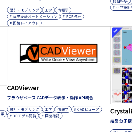
総合科学
# 化学設
設計・モデリング
工学
情報学
# 電子設計オートメーション
# PCB設計
# 回路レイアウト
CADViewer
ブラウザベース CADデータ表示・操作 API統合
設計・モデリング
工学
情報学
# CADビューア
Crysta
術学
# 3Dモデル閲覧
# 図面確認
結晶 分子構