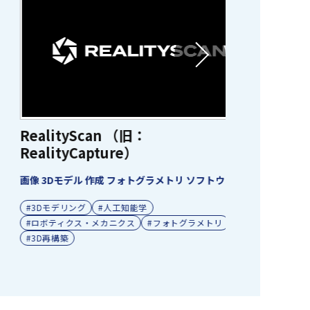
Metashap
ealityScan （旧：
(メタシ
ealityCapture）
3Dモデリング
像 3Dモデル 作成 フォトグラメトリ ソフトウェア
#フォトグラ
#3Dモデリング
#人工知能学
#地理情報処
#ロボティクス・メカニクス
#フォトグラメトリ
3D再構築