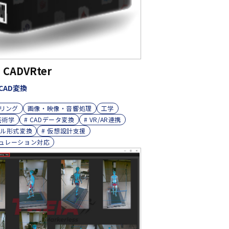
 CADVRter
 CAD変換
リング
画像・映像・音響処理
工学
芸術学
# CADデータ変換
# VR/AR連携
イル形式変換
# 仮想設計支援
ミュレーション対応