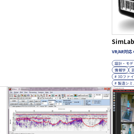
SimLab
VR/AR対応
設計・モデ
情報学
# 3Dファ
# 製造シ