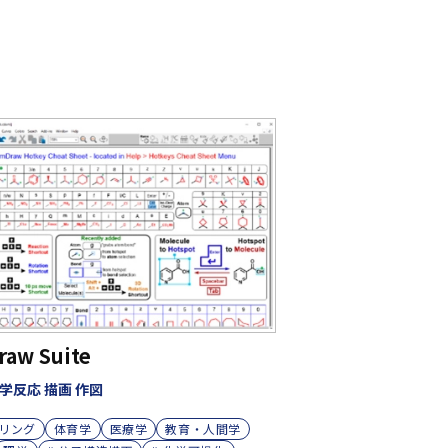
aw Suite
学反応 描画 作図
リング
体育学
医療学
教育・人間学