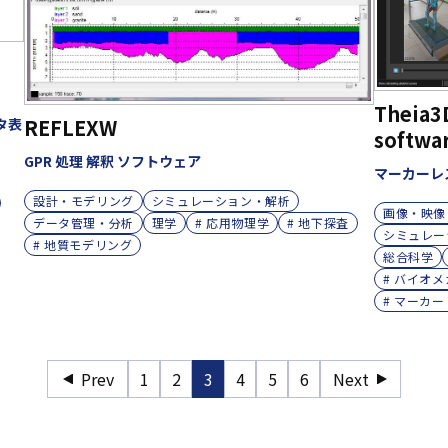
Theia3
REFLEXW
タ表
softwa
GPR 処理 解釈 ソフトウェア
マーカーレ
設計・モデリング
シミュレーション・解析
画像・映像
データ管理・分析
理学
# 応用物理学
# 地下探査
シミュレー
# 地質モデリング
総合科学
# バイオ
# マーカ
Prev
1
2
3
4
5
6
Next