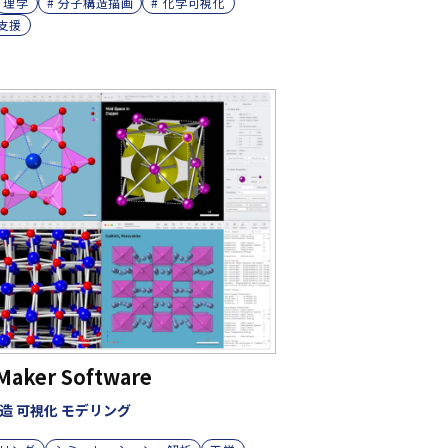
理学
# 分子構造描画
# 化学可視化
計支援
lMaker Software
造 可視化 モデリング