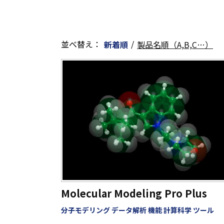
並べ替え：
/
新着順
製品名順（A,B,C…）
Molecular Modeling Pro Plus
分子モデリング データ解析 機能 計算科学 ツール