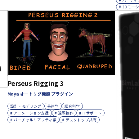
# 3Dモ
Perseus Rigging 3
Maya オートリグ機能 プラグイン
設計・モデリング
芸術学
総合科学
# アニメーション支援
# 遠隔操作
# ITサポート
# バーチャルリアリティ学
# デスクトップ共有