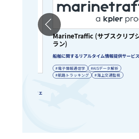
MarineTraffic (サブスクリプショ
ラン)
船舶に関するリアルタイム情報提供サービス
#電子情報通信学
#AISデータ解析
#航路トラッキング
#海上交通監視
ール ソフトウェ
ィクス