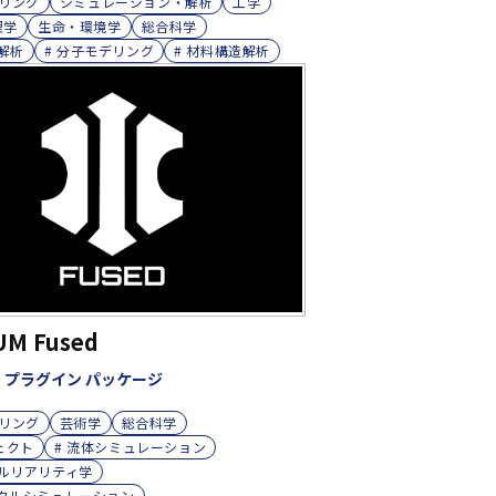
リング
シミュレーション・解析
工学
理学
生命・環境学
総合科学
造解析
# 分子モデリング
# 材料構造解析
UM Fused
4D プラグイン パッケージ
リング
芸術学
総合科学
フェクト
# 流体シミュレーション
ャルリアリティ学
ィクルシミュレーション