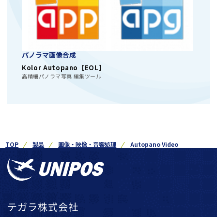
パノラマ画像合成
Kolor Autopano【EOL】
高精細パノラマ写真 編集ツール
TOP
製品
画像・映像・音響処理
Autopano Video
テガラ株式会社