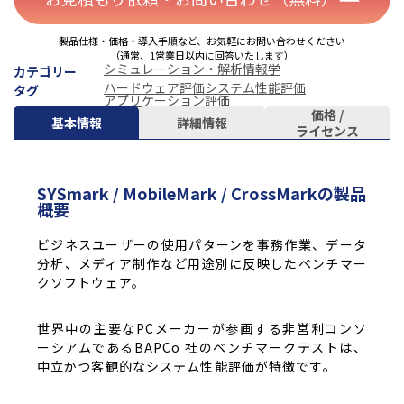
製品仕様・価格・導入手順など、お気軽にお問い合わせください
（通常、1営業日以内に回答いたします）
シミュレーション・解析
情報学
カテゴリー
ハードウェア評価
システム性能評価
タグ
アプリケーション評価
価格 /
基本情報
詳細情報
ライセンス
SYSmark / MobileMark / CrossMarkの製品
概要
ビジネスユーザーの使用パターンを事務作業、データ
分析、メディア制作など用途別に反映したベンチマー
クソフトウェア。
世界中の主要なPCメーカーが参画する非営利コンソ
ーシアムであるBAPCo 社のベンチマークテストは、
中立かつ客観的なシステム性能評価が特徴です。