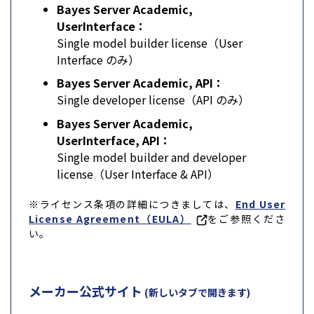
Bayes Server Academic,
UserInterface：
Single model builder license（User
Interface のみ）
Bayes Server Academic, API：
Single developer license（API のみ）
Bayes Server Academic,
UserInterface, API：
Single model builder and developer
license（User Interface & API）
※ライセンス条項の詳細につきましては、
End User
License Agreement（EULA）
をご参照くださ
い。
メーカー公式サイト
(新しいタブで開きます)