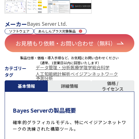
メーカー
Bayes Server Ltd.
ソフトウェア
あんしんプラス対象製品
お見積もり依頼・お問い合わせ（無料）
製品仕様・価格・導入手順など、お気軽にお問い合わせください
（通常、1営業日以内に回答いたします）
データ管理・分析
医療学
理学
総合科学
カテゴリー
人工知能
統計解析
ベイジアンネットワーク
タグ
予測分析
価格 /
基本情報
詳細情報
ライセンス
Bayes Serverの製品概要
確率的グラフィカルモデル、特にベイジアンネットワ
ークの洗練された構築ツール。