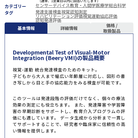
（通常、1営業日以内に回答いたします）
センサーデバイス
教育・人間学
医療学
総合科学
カテゴリー
発達支援検査
視覚認知測定
タグ
リハビリテーション評価
視覚運動協応評価
認知発達評価
価格 /
基本情報
詳細情報
取扱製品
Developmental Test of Visual-Motor
Integration (Beery VMI)の製品概要
視覚-運動 統合発達検査のためのキット。
子どもから大人まで幅広い年齢層に対応し、図形の書
き写しから目と手の協応能力をみる検査が可能です。
このツールは発達段階の評価だけでなく、個々の療法
効果の測定にも役立ちます。 また、発達障害や学習障
害の早期診断をサポートし、教育介入プログラムの評
価にも適しています。 データ生成から分析まで一貫し
てサポートすることで、研究者や臨床家に信頼性の高
い情報を提供します。