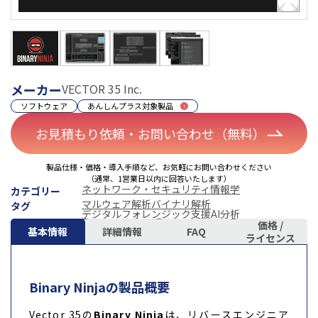
メーカー
VECTOR 35 Inc.
ソフトウェア
あんしんプラス対象製品
お見積もり依頼・お問い合わせ（無料）
製品仕様・価格・導入手順など、お気軽にお問い合わせください
（通常、1営業日以内に回答いたします）
ネットワーク・セキュリティ
情報学
カテゴリー
マルウェア解析
バイナリ解析
タグ
デジタルフォレンジック支援
AI分析
価格 /
基本情報
詳細情報
FAQ
ライセンス
Binary Ninjaの製品概要
Vector 35の
Binary Ninja
は、リバースエンジニア