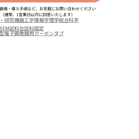
価格・導入手順など、お気軽にお問い合わせください
（通常、1営業日以内に回答いたします）
・研究機器
工学
情報学
理学
総合科学
SEM試料台
試料固定
型電子顕微鏡用カーボンタブ