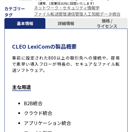
（通常、1営業日以内に回答いたします）
ネットワーク・セキュリティ
情報学
カテゴリー
ファイル転送管理
通信管理
人工知能
データ統合
タグ
価格 /
基本情報
詳細情報
ライセンス
CLEO LexiComの製品概要
事前に設定された800以上の取引先への接続や、容易
で素早い導入フローが特長の、セキュアなファイル転
送ソフトウェア。
主な用途
B2B統合
クラウド統合
アプリケーション統合