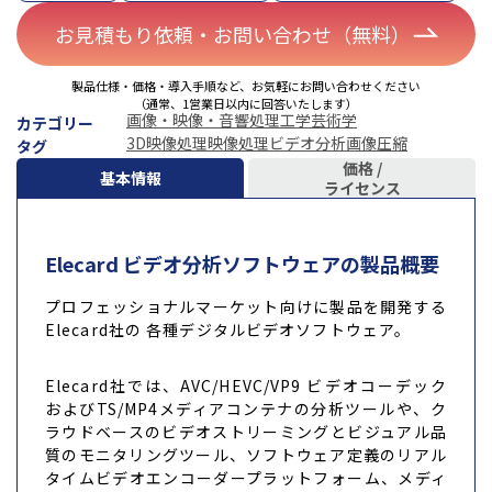
お見積もり依頼・お問い合わせ（無料）
製品仕様・価格・導入手順など、お気軽にお問い合わせください
（通常、1営業日以内に回答いたします）
画像・映像・音響処理
工学
芸術学
カテゴリー
3D映像処理
映像処理
ビデオ分析
画像圧縮
タグ
価格 /
基本情報
ライセンス
Elecard ビデオ分析ソフトウェアの製品概要
プロフェッショナルマーケット向けに製品を開発する
Elecard社の 各種デジタルビデオソフトウェア。
Elecard社では、AVC/HEVC/VP9 ビデオコーデック
およびTS/MP4メディアコンテナの分析ツールや、ク
ラウドベースのビデオストリーミングとビジュアル品
質のモニタリングツール、ソフトウェア定義のリアル
タイムビデオエンコーダープラットフォーム、メディ