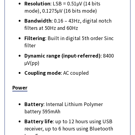
Resolution
: LSB = 0.51μV (14 bits
mode), 0.1275μV (16 bits mode)
Bandwidth
: 0.16 – 43Hz, digital notch
filters at 50Hz and 60Hz
Filtering
: Built in digital 5th order Sinc
filter
Dynamic range (input-referred)
: 8400
μV(pp)
Coupling mode
: AC coupled
Power
Battery
: Internal Lithium Polymer
battery 595mAh
Battery life
: up to 12 hours using USB
receiver, up to 6 hours using Bluetooth