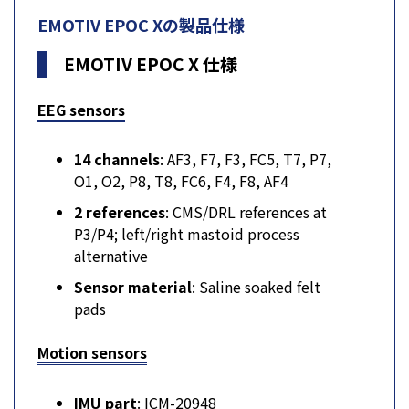
EMOTIV EPOC Xの製品仕様
EMOTIV EPOC X 仕様
EEG sensors
14 channels
: AF3, F7, F3, FC5, T7, P7,
O1, O2, P8, T8, FC6, F4, F8, AF4
2 references
: CMS/DRL references at
P3/P4; left/right mastoid process
alternative
Sensor material
: Saline soaked felt
pads
Motion sensors
IMU part
: ICM-20948