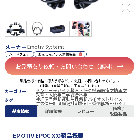
メーカー
Emotiv Systems
ハードウェア
あんしんプラス対象製品
お見積もり依頼・お問い合わせ（無料）
製品仕様・価格・導入手順など、お気軽にお問い合わせください
（通常、1営業日以内に回答いたします）
センサーデバイス
教育・研究機器
医療学
情報学
カテゴリー
教育・人間学
工学
総合科学
神経信号解析
運動生理解析
バイオメトリクス
タグ
生体信号計測
脳波計測
認知・感情解析
EEG
BCI
価格 /
基本情報
詳細情報
レビュー
取扱製品
EMOTIV EPOC Xの製品概要