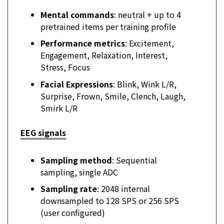
Mental commands
: neutral + up to 4
pretrained items per training profile
Performance metrics
: Excitement,
Engagement, Relaxation, Interest,
Stress, Focus
Facial Expressions
: Blink, Wink L/R,
Surprise, Frown, Smile, Clench, Laugh,
Smirk L/R
EEG signals
Sampling method
: Sequential
sampling, single ADC
Sampling rate
: 2048 internal
downsampled to 128 SPS or 256 SPS
(user configured)