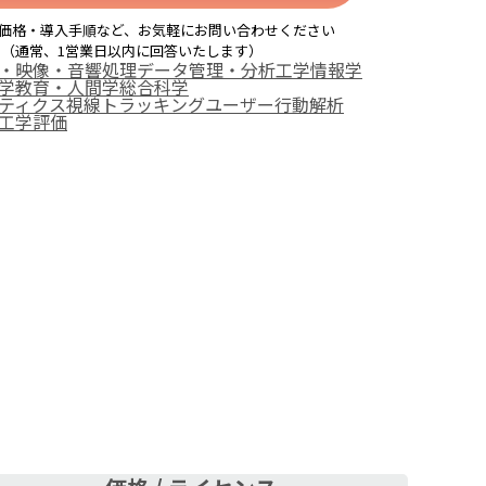
価格・導入手順など、お気軽にお問い合わせください
（通常、1営業日以内に回答いたします）
・映像・音響処理
データ管理・分析
工学
情報学
学
教育・人間学
総合科学
ティクス
視線トラッキング
ユーザー行動解析
工学評価