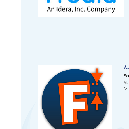
人
F
M
ン