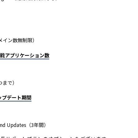
s（ドメイン数無制限）
 / 構築可能アプリケーション数
（5つまで）
びアップデート期間
t and Updates（3年間）