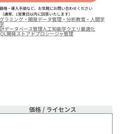
価格・導入手順など、お気軽にお問い合わせください
（通常、1営業日以内に回答いたします）
グラミング・開発
データ管理・分析
教育・人間学
学
設計
データベース管理
人工知能学
クエリ最適化
SQL開発
ストアドプロシージャ管理
価格 /
ライセンス