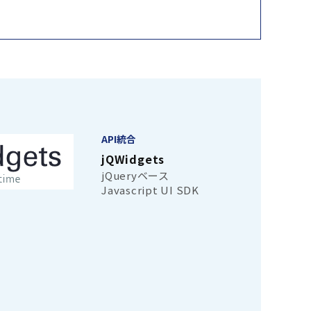
API統合
jQWidgets
jQueryベース
Javascript UI SDK