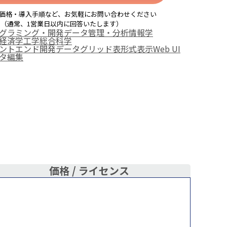
価格・導入手順など、お気軽にお問い合わせください
（通常、1営業日以内に回答いたします）
グラミング・開発
データ管理・分析
情報学
経済学
工学
総合科学
ントエンド開発
データグリッド
表形式表示
Web UI
タ編集
価格 /
ライセンス