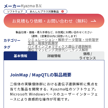
メーカー
Kyazma B.V.
ソフトウェア
あんしんプラス対象製品
お見積もり依頼・お問い合わせ（無料）
製品仕様・価格・導入手順など、お気軽にお問い合わせください
（通常、1営業日以内に回答いたします）
シミュレーション・解析
データ管理・分析
理学
カテゴリー
生命・環境学
医療学
バイオインフォマティクス
遺伝子連鎖解析
タグ
遺伝子マッピング
次世代シーケンス解析
価格 /
基本情報
詳細情報
ライセンス
JoinMap / MapQTLの製品概要
二倍体の実験個体群における遺伝子連鎖解析に焦点を
当てた製品を開発する、Kyazma社のソフトウェア。
Microsoft Windowsベースのユーザーインターフェ
ースにより直感的な操作が可能です。