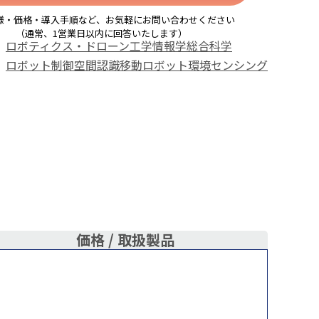
様・価格・導入手順など、お気軽にお問い合わせください
（通常、1営業日以内に回答いたします）
ロボティクス・ドローン
工学
情報学
総合科学
ロボット制御
空間認識
移動ロボット
環境センシング
価格 /
取扱製品