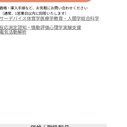
価格・導入手順など、お気軽にお問い合わせください
（通常、1営業日以内に回答いたします）
サーデバイス
体育学
医療学
教育・人間学
総合科学
反応測定
認知・情動評価
心理学実験支援
電気活動解析