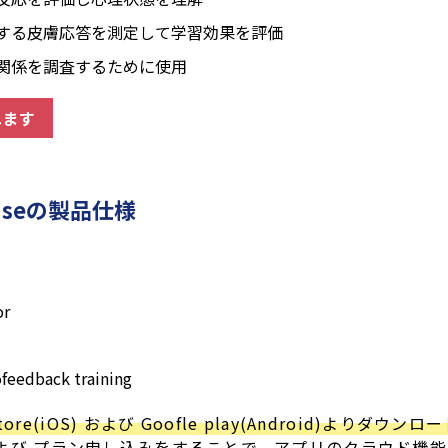
対する皮膚応答を測定して学習効果を評価
の関係を調査するために使用
れます
sponseの製品仕様
or
iofeedback training
tore(iOS) および Goofle play(Android)よりダウ
録 および プラン申し込みをすることで、アプリのクラウド