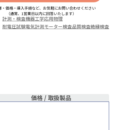
様・価格・導入手順など、お気軽にお問い合わせください
（通常、1営業日以内に回答いたします）
計測・検査機器
工学
応用物理
耐電圧試験
電気計測
モーター検査
品質検査
絶縁検査
価格 /
取扱製品