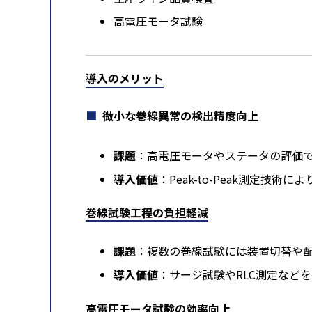
高電圧モータ試験
導入のメリット
微小な巻線異常の検出精度向上
課題
：高電圧モータやステータの評価
導入価値
：Peak-to-Peak測定
巻線試験工程の負担軽減
課題
：複数の巻線試験には装置切替や
導入価値
：サージ試験やRLC測定など
高電圧モータ試験の効率向上