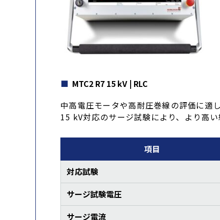
MTC2 R7 15 kV | RLC
中高電圧モータや高耐圧巻線の評価に適
15 kV対応のサージ試験により、より
項目
対応試験
サージ試験電圧
サージ電流