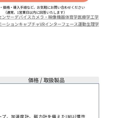
・価格・導入手順など、お気軽にお問い合わせください
（通常、1営業日以内に回答いたします）
センサーデバイス
カメラ・映像機器
体育学
医療学
工学
モーションキャプチャ
VRインターフェース
運動生理学
価格 /
取扱製品
プ、加速度計、磁力計を備えたIMU(慣性