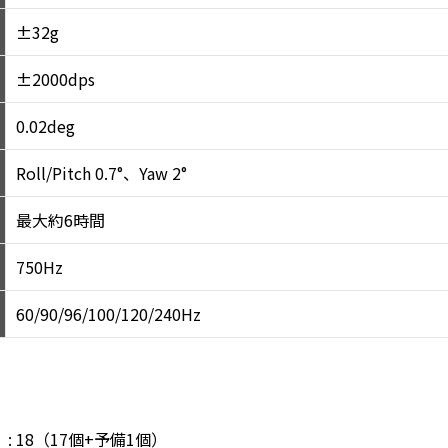
±32g
±2000dps
0.02deg
Roll/Pitch 0.7°、Yaw 2°
最大約6時間
750Hz
60/90/96/100/120/240Hz
サー : 18（17個+予備1個）