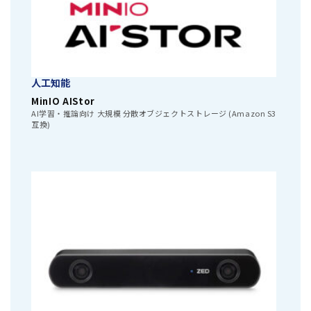
人工知能
MinIO AIStor
AI学習・推論向け 大規模 分散オブジェクトストレージ (Amazon S3
互換)