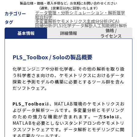
製品仕様・価格・導入手順など、お気軽にお問い合わせください
（通常、1営業日以内に回答いたします）
データ管理・分析
シミュレーション・解析
理学
カテゴリー
総合科学
多変量解析
ケモメトリクス
主成分分析(PCA)
タグ
回帰分析(PLS)
化学データ解析
人工知能
統計解析
価格 /
基本情報
詳細情報
ライセンス
PLS_Toolbox / Soloの製品概要
化学エンジニアや分析化学者、その他の解析を取り扱
う科学者さま向けの、ケモメトリクスにおけるデータ
探索と予測モデルの構築に必要とするツール群を含ん
だソフトウェア。
PLS_Toolbox
は、MATLAB環境のケモメトリクスお
よびデータ解析ツールです。多変量分析とモデリング
のための強力な機能が含まれます。一方
Solo
は、
MATLABを必要としないスタンドアロンのケモメトリ
クスソフトウェアです。データ解析とモデリングに関
する広範なツールです。