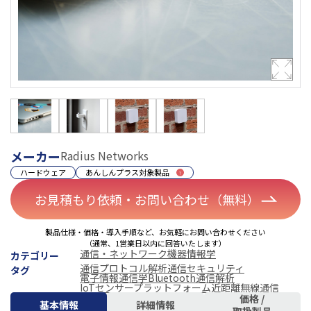
メーカー
Radius Networks
ハードウェア
あんしんプラス対象製品
お見積もり依頼・お問い合わせ（無料）
製品仕様・価格・導入手順など、お気軽にお問い合わせください
（通常、1営業日以内に回答いたします）
通信・ネットワーク機器
情報学
カテゴリー
通信プロトコル解析
通信セキュリティ
タグ
電子情報通信学
Bluetooth通信解析
IoTセンサープラットフォーム
近距離無線通信
価格 /
基本情報
詳細情報