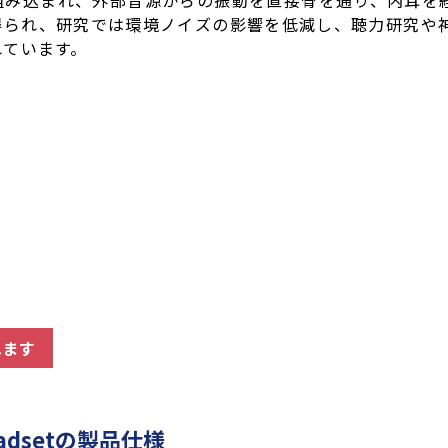
組み込まれ、外部音源からの振動を直接骨を通り、内耳を経
得られ、研究では環境ノイズの影響を低減し、聴力研究や神
れています。
れます
 headsetの製品仕様