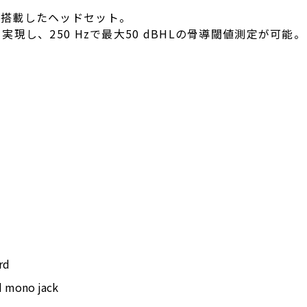
ム)を搭載したヘッドセット。
し、250 Hzで最大50 dBHLの骨導閾値測定が可能。
rd
d mono jack