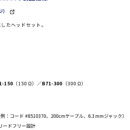
ジ）
載したヘッドセット。
1-150
（150 Ω）／
B71-300
（300 Ω）
ード #8510370、200cmケーブル、6.3 mmジャック）
4対応のリードフリー設計