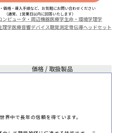
・価格・導入手順など、お気軽にお問い合わせください
（通常、1営業日以内に回答いたします）
コンピュータ・周辺機器
医療学
生命・環境学
理学
生理学
医療音響デバイス
聴覚測定
骨伝導ヘッドセット
価格 /
取扱製品
して世界中で長年の信頼を得ています。