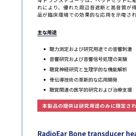
骨トランスデューサは、ヘッドセットに
れにより、優れた周辺音遮断と高音質が
品が臨床環境での効果的な応用を示唆さ
主な用途
聴力測定および研究用途での音響刺激
音響研究および音響信号処理の実験
聴覚神経研究と生理学的な機能解析
骨伝導技術の革新的な応用開発
聴覚関連の医学的研究および治療支援
本製品の提供は研究用途のみに限定さ
RadioEar Bone transducer