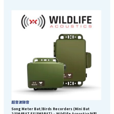
超音波録音
Song Meter Bat/Birds Recorders (Mini Bat
2/SM4BAT FS/SM5BAT) – Wildlife Acoustics社製