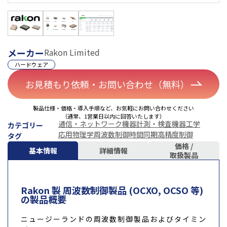
メーカー
Rakon Limited
ハードウェア
お見積もり依頼・お問い合わせ（無料）
製品仕様・価格・導入手順など、お気軽にお問い合わせください
（通常、1営業日以内に回答いたします）
通信・ネットワーク機器
計測・検査機器
工学
カテゴリー
応用物理学
周波数制御
時間同期
高精度制御
タグ
価格 /
基本情報
詳細情報
取扱製品
Rakon 製 周波数制御製品 (OCXO, OCSO 等)
の製品概要
ニュージーランドの周波数制御製品およびタイミン