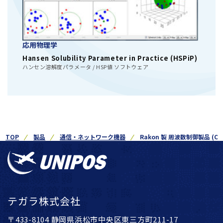
応用物理学
Hansen Solubility Parameter in Practice (HSPiP)
ハンセン溶解度パラメータ / HSP値 ソフトウェア
TOP
製品
通信・ネットワーク機器
Rakon 製 周波数制御製品 (OCX
テガラ株式会社
〒433-8104 静岡県浜松市中央区東三方町211-17