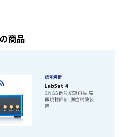
の商品
信号解析
LabSat 4
GNSS信号記録再生 高
再現性評価 測位試験装
置