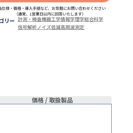
品仕様・価格・導入手順など、お気軽にお問い合わせください
（通常、1営業日以内に回答いたします）
計測・検査機器
工学
情報学
理学
総合科学
ゴリー
信号解析
ノイズ低減
高周波測定
価格 /
取扱製品