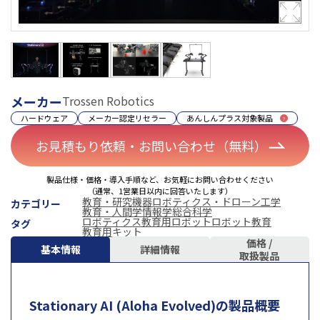
メーカー
Trossen Robotics
ハードウェア
メーカー認定リセラー
あんしんプラス対象製品
お見積もり依頼・お問い合わせ（無料）
製品仕様・価格・導入手順など、お気軽にお問い合わせください
（通常、1営業日以内に回答いたします）
教育・研究機器
ロボティクス・ドローン
工学
カテゴリー
教育・人間学
情報学
総合科学
ロボティクス
教育用ロボット
ロボット教育
タグ
教育用キット
価格 /
基本情報
詳細情報
取扱製品
Stationary AI (Aloha Evolved)の製品概要