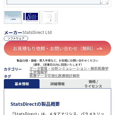
メーカー
StatsDirect Ltd
ソフトウェア
お見積もり依頼・お問い合わせ（無料）
製品仕様・価格・導入手順など、お気軽にお問い合わせください
（通常、1営業日以内に回答いたします）
データ管理・分析
シミュレーション・解析
医療学
カテゴリー
工学
情報学
医療データ可視化
医療統計解析
タグ
価格 /
基本情報
詳細情報
ライセンス
StatsDirectの製品概要
「StatsDirect」は、メタアナリシス、パラメトリッ