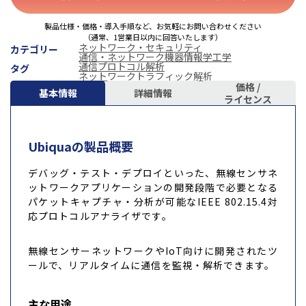
製品仕様・価格・導入手順など、お気軽にお問い合わせください
（通常、1営業日以内に回答いたします）
ネットワーク・セキュリティ
カテゴリー
通信・ネットワーク機器
情報学
工学
通信プロトコル解析
タグ
ネットワークトラフィック解析
価格 /
基本情報
詳細情報
ライセンス
Ubiquaの製品概要
デバッグ・テスト・デプロイといった、無線センサネ
ットワークアプリケーションの開発段階で必要となる
パケットキャプチャ・分析が可能なIEEE 802.15.4対
応プロトコルアナライザです。
無線センサーネットワークやIoT向けに開発されたツ
ールで、リアルタイムに通信を監視・解析できます。
主な用途