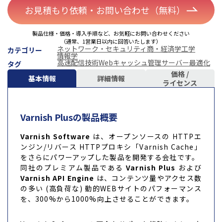
お見積もり依頼・お問い合わせ（無料）
製品仕様・価格・導入手順など、お気軽にお問い合わせください
（通常、1営業日以内に回答いたします）
ネットワーク・セキュリティ
商・経済学
工学
カテゴリー
情報学
高速配信技術
Webキャッシュ管理
サーバー最適化
タグ
価格 /
基本情報
詳細情報
ライセンス
Varnish Plusの製品概要
Varnish Software
は、オープンソースの HTTPエ
ンジン/リバース HTTPプロキシ「Varnish Cache」
をさらにパワーアップした製品を開発する会社です。
同社のプレミアム製品である
Varnish Plus
および
Varnish API Engine
は、コンテンツ量やアクセス数
の多い (高負荷な) 動的WEBサイトのパフォーマンス
を、300%から1000%向上させることができます。