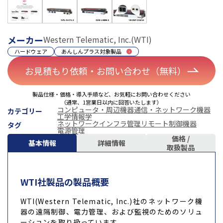
メーカー
Western Telematic, Inc.(WTI)
ハードウェア
あんしんプラス対象製品
お見積もり依頼・お問い合わせ（無料）
製品仕様・価格・導入手順など、お気軽にお問い合わせください
（通常、1営業日以内に回答いたします）
コンピュータ・周辺機器
通信・ネットワーク機器
カテゴリー
工学
情報学
ネットワークインフラ管理
リモート制御機器
タグ
電源管理
価格 /
基本情報
詳細情報
取扱製品
WTI社製品の製品概要
WTI(Western Telematic, Inc.)社のネットワーク機
器の遠隔制御、電力管理、および監視のためのソリュ
ーションを取り扱っています。