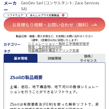
メーカ
GeoDev Sarl (コンサルタント: Zace Services
SA)
ー
ソフトウェア
あんしんプラス対象製品
お見積もり依頼・お問い合わせ（無料）
製品仕様・価格・導入手順など、お気軽にお問い合わせください
（通常、1営業日以内に回答いたします）
シミュレーション・解析
工学
情報学
理学
カテゴリー
環境・生命学
総合科学
地盤構造解析
構造モデリング支援
タグ
価格 /
基本情報
詳細情報
ライセンス
ZSoilの製品概要
土壌、岩石、地下構造物、地下河川の数値シミュレー
ションを行うことができるソフトウェア。
ZSoilは有限要素法(FEM)を使った解析ソフトで、非