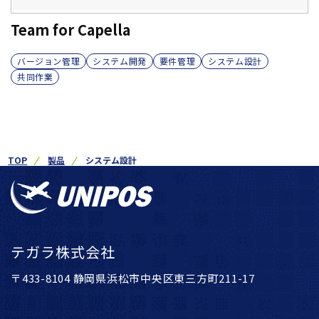
Team for Capella
バージョン管理
システム開発
要件管理
システム設計
共同作業
TOP
製品
システム設計
テガラ株式会社
〒433-8104 静岡県浜松市中央区東三方町211-17