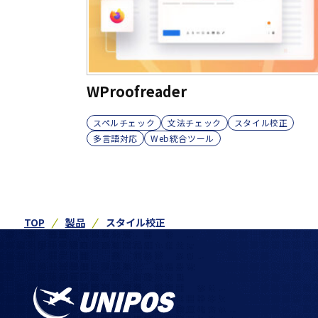
WProofreader
スペルチェック
文法チェック
スタイル校正
多言語対応
Web統合ツール
TOP
製品
スタイル校正