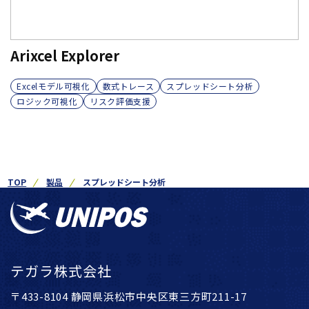
Arixcel Explorer
Excelモデル可視化
数式トレース
スプレッドシート分析
ロジック可視化
リスク評価支援
TOP
製品
スプレッドシート分析
テガラ株式会社
〒433-8104 静岡県浜松市中央区東三方町211-17