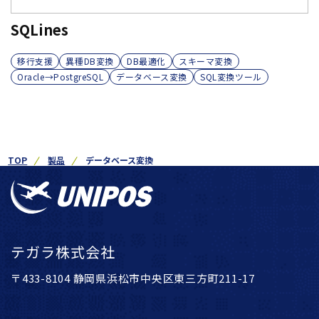
SQLines
移行支援
異種DB変換
DB最適化
スキーマ変換
Oracle→PostgreSQL
データベース変換
SQL変換ツール
TOP
製品
データベース変換
テガラ株式会社
〒433-8104 静岡県浜松市中央区東三方町211-17