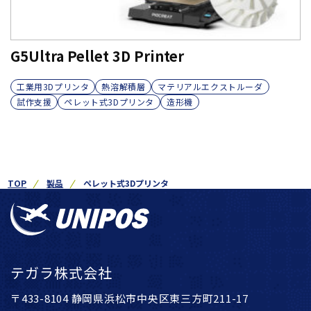
G5Ultra Pellet 3D Printer
工業用3Dプリンタ
熱溶解積層
マテリアルエクストルーダ
試作支援
ペレット式3Dプリンタ
造形機
TOP
製品
ペレット式3Dプリンタ
テガラ株式会社
〒433-8104 静岡県浜松市中央区東三方町211-17