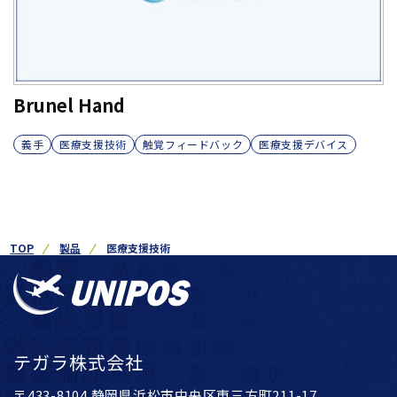
Brunel Hand
義手
医療支援技術
触覚フィードバック
医療支援デバイス
TOP
製品
医療支援技術
テガラ株式会社
〒433-8104 静岡県浜松市中央区東三方町211-17