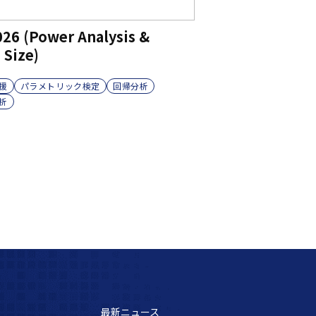
026 (Power Analysis &
 Size)
援
パラメトリック検定
回帰分析
析
最新ニュース