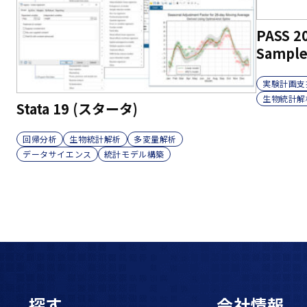
PASS 2
Sample
実験計画支
生物統計解
Stata 19 (スタータ)
回帰分析
生物統計解析
多変量解析
データサイエンス
統計モデル構築
探す
会社情報