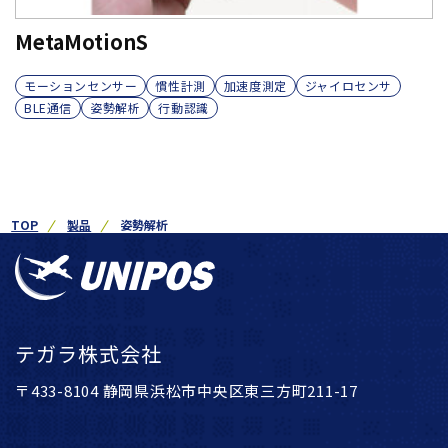
MetaMotionS
モーションセンサー
慣性計測
加速度測定
ジャイロセンサ
BLE通信
姿勢解析
行動認識
TOP
製品
姿勢解析
テガラ株式会社
〒433-8104 静岡県浜松市中央区東三方町211-17