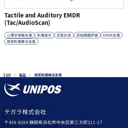
Tactile and Auditory EMDR
(Tac/AudioScan)
心理学実験支援
刺激提示
応答計測
認知課題評価
EMDR支援
感覚刺激療法支援
TOP
製品
感覚刺激療法支援
テガラ株式会社
〒433-8104 静岡県浜松市中央区東三方町211-17