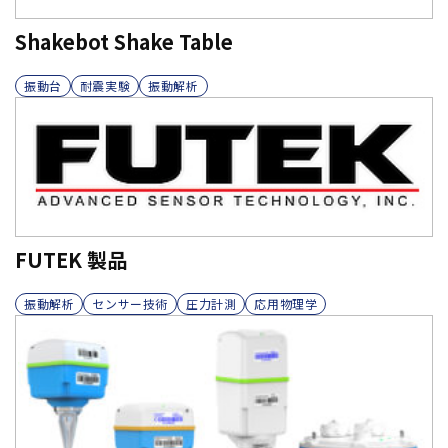
Shakebot Shake Table
振動台
耐震実験
振動解析
FUTEK 製品
振動解析
センサー技術
圧力計測
応用物理学