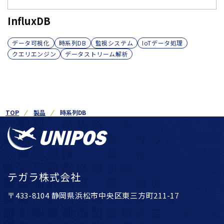
InfluxDB
データ可視化
時系列DB
監視システム
IoTデータ処理
クエリエンジン
データストリーム解析
TOP
製品
時系列DB
テガラ株式会社
〒433-8104 静岡県浜松市中央区東三方町211-17