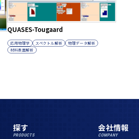
QUASES-Tougaard
応用物理学
スペクトル解析
物理データ解析
材料表面解析
探す
会社情報
PRODUCTS
COMPANY