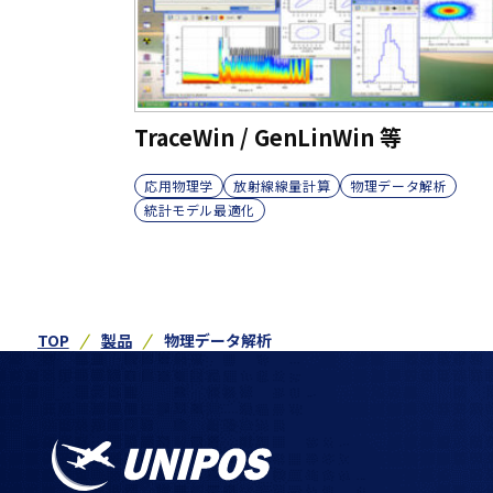
TraceWin / GenLinWin 等
応用物理学
放射線線量計算
物理データ解析
統計モデル最適化
TOP
製品
物理データ解析