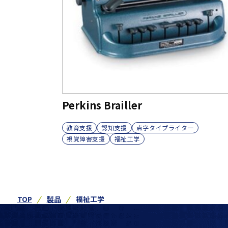
Perkins Brailler
教育支援
認知支援
点字タイプライター
視覚障害支援
福祉工学
TOP
製品
福祉工学