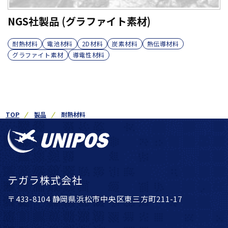
NGS社製品 (グラファイト素材)
耐熱材料
電池材料
2D材料
炭素材料
熱伝導材料
グラファイト素材
導電性材料
TOP
製品
耐熱材料
テガラ株式会社
〒433-8104 静岡県浜松市中央区東三方町211-17