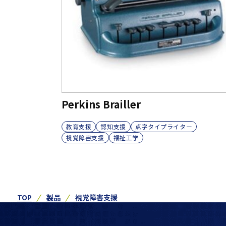
Perkins Brailler
教育支援
認知支援
点字タイプライター
視覚障害支援
福祉工学
TOP
製品
視覚障害支援