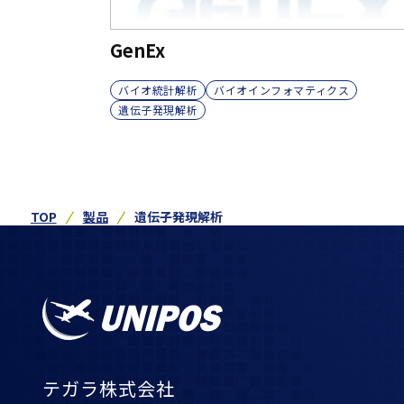
GenEx
バイオ統計解析
バイオインフォマティクス
遺伝子発現解析
TOP
製品
遺伝子発現解析
テガラ株式会社